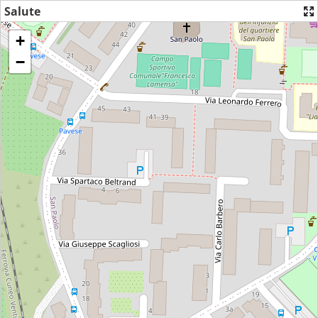
Salute
+
−