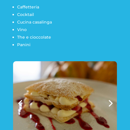
Caffetteria
Cocktail
Cucina casalinga
Vino
The e cioccolate
Panini