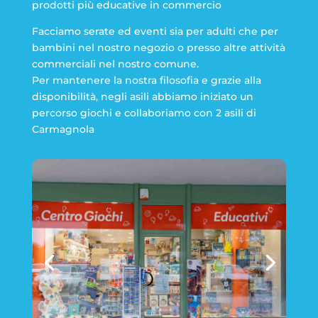
prodotti più educative in commercio
Facciamo serate ed eventi sia per adulti che per
bambini nel nostro negozio o presso altre attività
commerciali nel nostro comune.
Per mantenere la nostra filosofia e grazie alla
disponibilità, negli asili abbiamo iniziato un
percorso giochi e collaboriamo con 2 asili di
Carmagnola