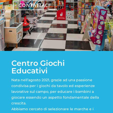
CONTATTACI
Centro Giochi
Educativi
Nata nell’agosto 2021, grazie ad una passione
condivisa per i giochi da tavolo ed esperienze
lavorative sul campo, per educare i bambini a
giocare essendo un aspetto fondamentale della
crescita.
Abbiamo cercato di selezionare le marche e i