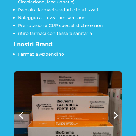
Circolazione, Maculopatia)
Raccolta farmaci scaduti e inutilizzati
Noleggio attrezzature sanitarie
Prenotazione CUP specialistiche e non
ritiro farmaci con tessera sanitaria
I nostri Brand:
Farmacia Appendino