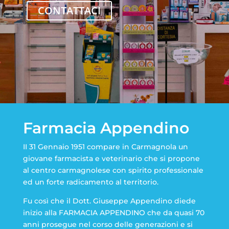
CONTATTACI
Farmacia Appendino
II 31 Gennaio 1951 compare in Carmagnola un
giovane farmacista e veterinario che si propone
al centro carmagnolese con spirito professionale
ed un forte radicamento al territorio.
Fu così che il Dott. Giuseppe Appendino diede
inizio alla FARMACIA APPENDINO che da quasi 70
anni prosegue nel corso delle generazioni e si