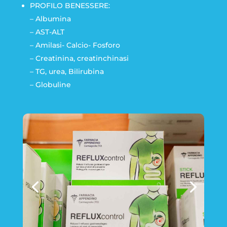
PROFILO BENESSERE:
– Albumina
– AST-ALT
– Amilasi- Calcio- Fosforo
– Creatinina, creatinchinasi
– TG, urea, Bilirubina
– Globuline