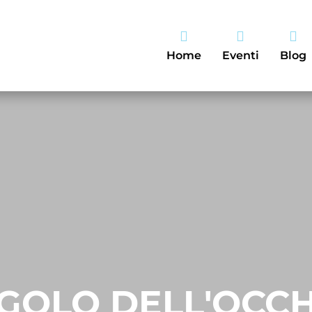



Home
Eventi
Blog
NGOLO DELL'OCCH