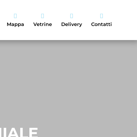




Mappa
Vetrine
Delivery
Contatti
IALE