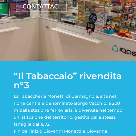
CONTATTACI
“Il Tabaccaio” rivendita
n°3
La Tabaccheria Monetti di Carmagnola, sita nel
rione centrale denominato Borgo Vecchio, a 200
m dalla stazione ferroviaria, è divenuta nel tempo
un’istituzione del territorio, gestita dalla stessa
famiglia dal 1972.
Fin dall’inizio Giovanni Monetti e Giovanna