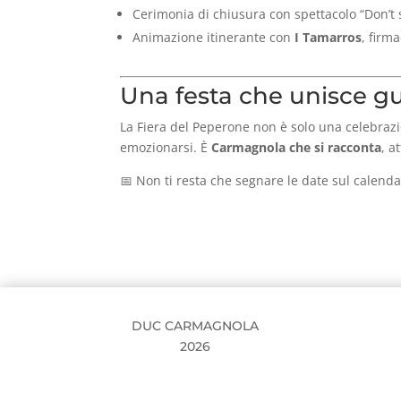
Cerimonia di chiusura con spettacolo “Don’t
Animazione itinerante con
I Tamarros
, firm
Una festa che unisce gu
La Fiera del Peperone non è solo una celebrazio
emozionarsi. È
Carmagnola che si racconta
, a
📅 Non ti resta che segnare le date sul calend
DUC CARMAGNOLA
2026