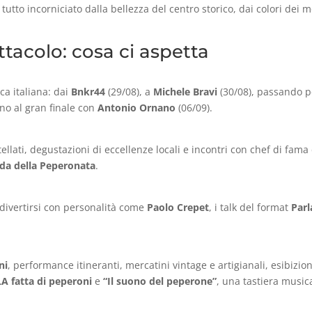
 Il tutto incorniciato dalla bellezza del centro storico, dai colori dei
tacolo: cosa ci aspetta
ca italiana: dai
Bnkr44
(29/08), a
Michele Bravi
(30/08), passando p
fino al gran finale con
Antonio Ornano
(06/09).
llati, degustazioni di eccellenze locali e incontri con chef di fam
ida della Peperonata
.
 divertirsi con personalità come
Paolo Crepet
, i talk del format
Par
ni
, performance itineranti, mercatini vintage e artigianali, esibizion
A fatta di peperoni
e
“Il suono del peperone”
, una tastiera music