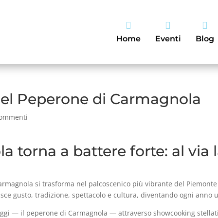



Home
Eventi
Blog
 del Peperone di Carmagnola
commenti
a torna a battere forte: al via 
 Carmagnola si trasforma nel palcoscenico più vibrante del Piemonte
sce gusto, tradizione, spettacolo e cultura, diventando ogni anno un
ggi — il peperone di Carmagnola — attraverso showcooking stellati, 