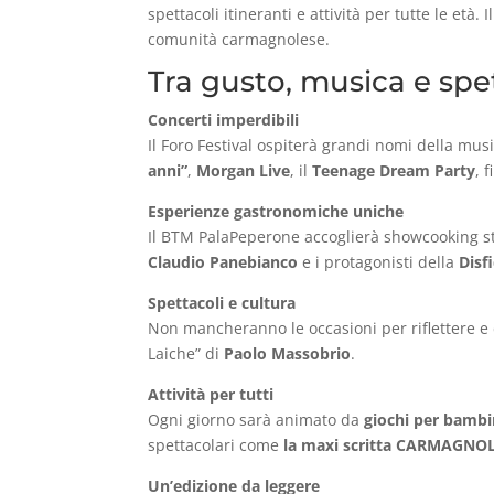
spettacoli itineranti e attività per tutte le età.
comunità carmagnolese.
Tra gusto, musica e spet
Concerti imperdibili
Il Foro Festival ospiterà grandi nomi della musi
anni”
,
Morgan Live
, il
Teenage Dream Party
, 
Esperienze gastronomiche uniche
Il BTM PalaPeperone accoglierà showcooking ste
Claudio Panebianco
e i protagonisti della
Disf
Spettacoli e cultura
Non mancheranno le occasioni per riflettere e
Laiche” di
Paolo Massobrio
.
Attività per tutti
Ogni giorno sarà animato da
giochi per bambi
spettacolari come
la maxi scritta CARMAGNOL
Un’edizione da leggere