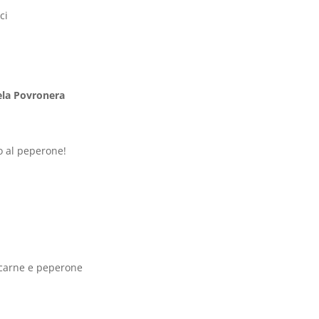
ci
ela Povronera
o al peperone!
i carne e peperone