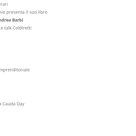
erari
ie presenta il suo libro
ndrea Barbi
e talk Coldiretti
imprenditoriale
na Cauda Day