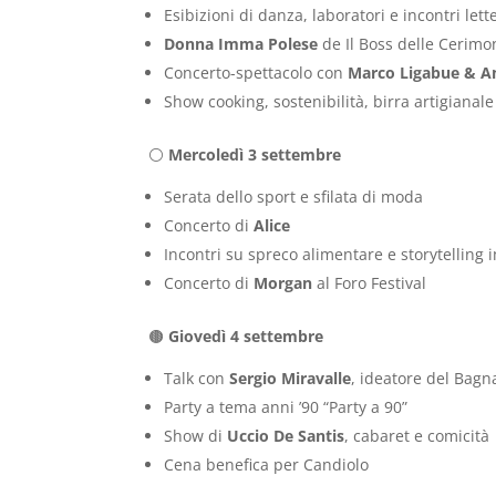
Esibizioni di danza, laboratori e incontri lett
Donna Imma Polese
de Il Boss delle Cerimon
Concerto-spettacolo con
Marco Ligabue & A
Show cooking, sostenibilità, birra artigianale 
⚪
Mercoledì 3 settembre
Serata dello sport e sfilata di moda
Concerto di
Alice
Incontri su spreco alimentare e storytelling 
Concerto di
Morgan
al Foro Festival
🟤
Giovedì 4 settembre
Talk con
Sergio Miravalle
, ideatore del Bag
Party a tema anni ’90 “Party a 90”
Show di
Uccio De Santis
, cabaret e comicità
Cena benefica per Candiolo